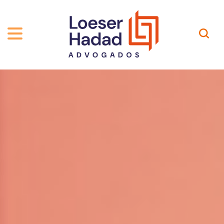
QUEM SOMOS
ÁREAS DE ATUAÇÃO
TRAJETÓRIA
PROFISSIONAIS
INCLUSÃO E DIVERSIDADE
Contato
PUBLICAÇÕES
INTERNATIONAL NETWORK
CARREIRA
PRÊMIOS
NOSSA EQUIPE
Localização
EN-US